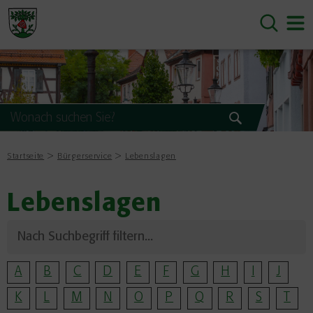
Startseite
Bürgerservice
Lebenslagen
Lebenslagen
A
B
C
D
E
F
G
H
I
J
K
L
M
N
O
P
Q
R
S
T