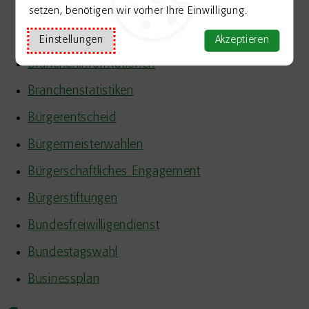
Bodeneigenschaften
setzen, benötigen wir vorher Ihre Einwilligung.
Bodenschutz
Einstellungen
Akzeptieren
Brancheninformationen
Branchenstatistiken
Bürgerentscheid
Bürgermeisterwahlen
Bürgerschaftliches Engagement
Bürgerstiftungen
Bundesfreiwilligendienst
Bundestagswahl
Businessplan