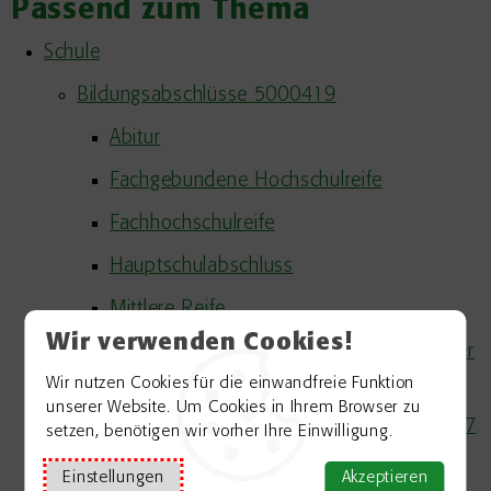
Passend zum Thema
Schule
Bildungsabschlüsse 5000419
Abitur
Fachgebundene Hochschulreife
Fachhochschulreife
Hauptschulabschluss
Mittlere Reife
Wir verwenden Cookies!
Erziehungs- und Ordnungsmaßnahmen in der
Schule 5000977
Wir nutzen Cookies für die einwandfreie Funktion
unserer Website. Um Cookies in Ihrem Browser zu
Familien- und Geschlechtserziehung 5000107
setzen, benötigen wir vorher Ihre Einwilligung.
Finanzielle Hilfen und sonstige Angebote
Einstellungen
Akzeptieren