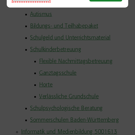
5000568
Autismus
Bildungs- und Teilhabepaket
Schulgeld und Unterrichtsmaterial
Schulkinderbetreuung
Flexible Nachmittagsbetreuung
Ganztagsschule
Horte
Verlässliche Grundschule
Schulpsychologische Beratung
Sommerschulen Baden-Württemberg
Informatik und Medienbildung 5001613