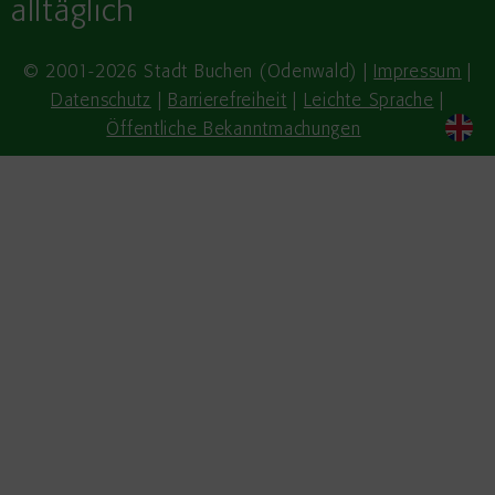
alltäglich
© 2001-2026 Stadt Buchen (Odenwald) |
Impressum
|
Datenschutz
|
Barrierefreiheit
|
Leichte Sprache
|
Öffentliche Bekanntmachungen