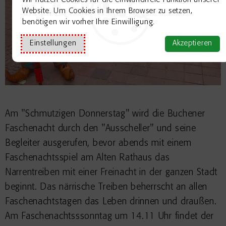
Wir nutzen Cookies für die einwandfreie Funktion unserer
Website. Um Cookies in Ihrem Browser zu setzen,
benötigen wir vorher Ihre Einwilligung.
Einstellungen
Akzeptieren
Am "Schmutzigen Donnerstag" wird die Buchener
Faschenacht durch den "Ausscheller" und seine
Begleiter ausgerufen, bevor abends mit einem
Faschenachtsspiel am Alten Rathaus das
Narrentreiben mit einer Freinacht in der ganzen Stadt
beginnt. Das närrische Treiben beherrscht an allen
Faschenachtstagen das Leben drinnen und draußen.
Am Faschenachtsssonntag um 14.11 Uhr findet der