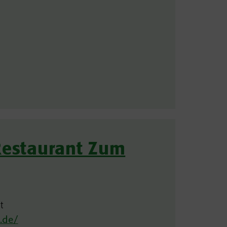
Restaurant Zum
t
.de/