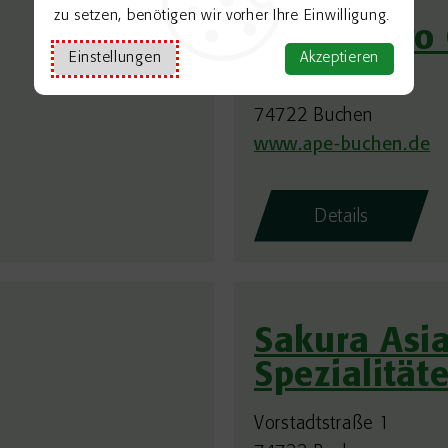
zu setzen, benötigen wir vorher Ihre Einwilligung.
BET Gastro
Einstellungen
Akzeptieren
Kellereistraße 44
74722 Buchen
www.ape-buchen.de
Details
Sakura Asia
Spezialität
Vorstadtstraße 1