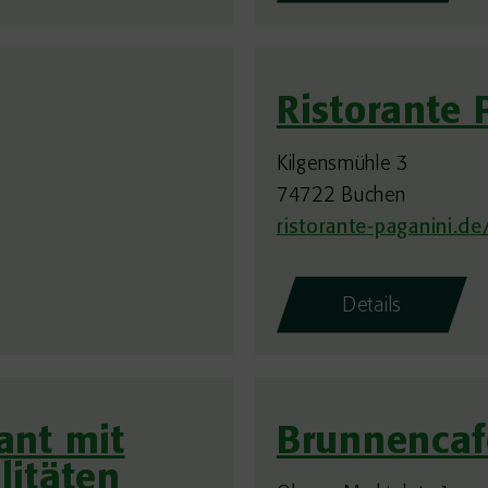
Ristorante 
Kilgensmühle 3
74722 Buchen
ristorante-paganini.de
Details
ant mit
Brunnencaf
litäten