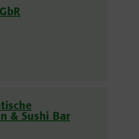
 GbR
tische
en & Sushi Bar