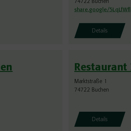
74722 Buchen
share.google/5LqLfW
Details
hen
Restaurant
Marktstraße 1
74722 Buchen
Details