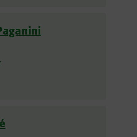
Paganini
/
é