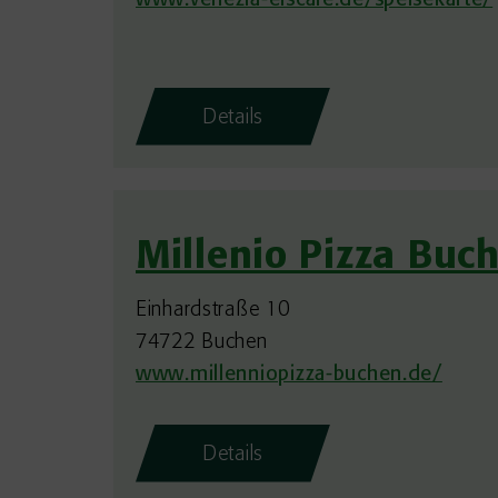
www.venezia-eiscafe.de/speisekarte/
Details
Millenio Pizza Buc
Einhardstraße 10
74722 Buchen
www.millenniopizza-buchen.de/
Details