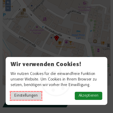
+
−
Wir verwenden Cookies!
©
OpenStreetMap contributors
Wir nutzen Cookies für die einwandfreie Funktion
unserer Website. Um Cookies in Ihrem Browser zu
setzen, benötigen wir vorher Ihre Einwilligung.
Einstellungen
Akzeptieren
Zurück zur Übersicht