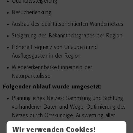
Qualitätssteigerung
Besucherlenkung
Ausbau des qualitätsorientierten Wandernetzes
Steigerung des Bekanntheitsgrades der Region
Höhere Frequenz von Urlaubern und
Ausflugsgästen in der Region
Wiedererkennbarkeit innerhalb der
Naturparkkulisse
Folgender Ablauf wurde umgesetzt:
Planung eines Netzes: Sammlung und Sichtung
vorhandener Daten und Wege, Optimierung des
Netzes durch Ortskundige, Auswertung aller
zugänglichen Quellen, Erarbeitung eines
Wir verwenden Cookies!