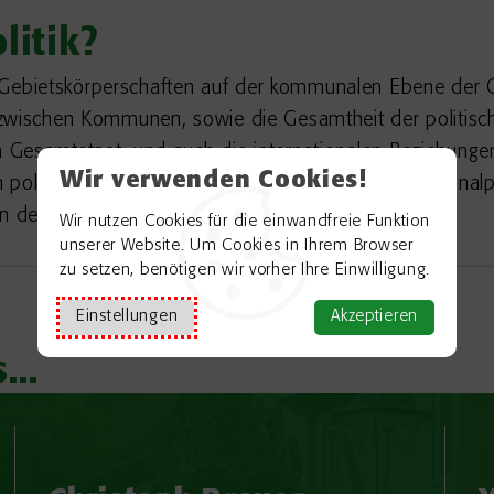
itik?
 in Gebietskörperschaften auf der kommunalen Ebene der
 zwischen Kommunen, sowie die Gesamtheit der politisc
 Gesamtstaat, und auch die internationalen Beziehung
Wir verwenden Cookies!
olitischen Akteuren. Staatsrechtlich ist die Kommunalpol
 der staatlichen Ordnung zu regeln."
Wir nutzen Cookies für die einwandfreie Funktion
unserer Website. Um Cookies in Ihrem Browser
zu setzen, benötigen wir vorher Ihre Einwilligung.
Einstellungen
Akzeptieren
...