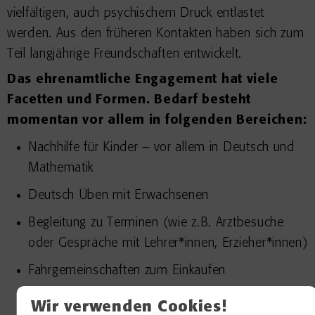
vielfältigen, auch psychischem Druck entlastet
werden. Aus den früheren Kontakten haben sich zum
Teil langjährige Freundschaften entwickelt.
Das ehrenamtliche Engagement hat viele
Facetten und Formen. Bedarf besteht
momentan vor allem in folgenden Bereichen:
Nachhilfe für Kinder – vor allem in Deutsch und
Mathematik
Deutsch Üben mit Erwachsenen
Begleitung zu Terminen (wie z.B. Arztbesuche
oder Gespräche mit Lehrer*innen, Erzieher*innen)
Fahrgemeinschaften zum Einkaufen
Unterstützung von Alleinerziehenden bei der
Wir verwenden Cookies!