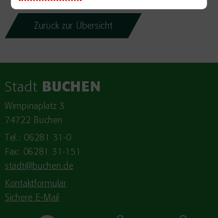
Zurück zur Übersicht
Stadt
BUCHEN
Wimpinaplatz 3
74722 Buchen
Tel.: 06281 31-0
Fax: 06281 31-151
stadt@buchen.de
Kontaktformular
Sichere E-Mail