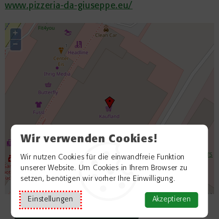
www.pizzeria-da-giuseppe.eu/
+
−
Wir verwenden Cookies!
©
OpenStreetMap contributors
Wir nutzen Cookies für die einwandfreie Funktion
unserer Website. Um Cookies in Ihrem Browser zu
setzen, benötigen wir vorher Ihre Einwilligung.
Einstellungen
Akzeptieren