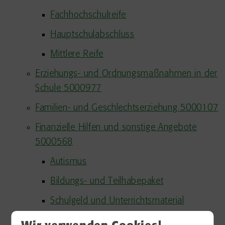
Fachhochschulreife
Hauptschulabschluss
Mittlere Reife
Erziehungs- und Ordnungsmaßnahmen in der
Schule 5000977
Familien- und Geschlechtserziehung 5000107
Finanzielle Hilfen und sonstige Angebote
5000568
Autismus
Bildungs- und Teilhabepaket
Schulgeld und Unterrichtsmaterial
Schulkinderbetreuung