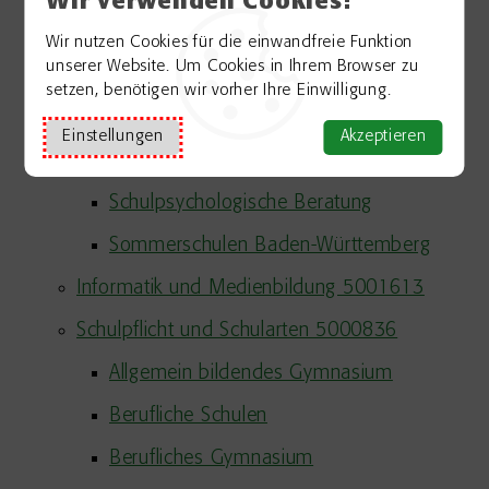
Wir verwenden Cookies!
Flexible Nachmittagsbetreuung
Wir nutzen Cookies für die einwandfreie Funktion
unserer Website. Um Cookies in Ihrem Browser zu
Ganztagsschule
setzen, benötigen wir vorher Ihre Einwilligung.
Horte
Einstellungen
Akzeptieren
Verlässliche Grundschule
Schulpsychologische Beratung
Sommerschulen Baden-Württemberg
Informatik und Medienbildung 5001613
Schulpflicht und Schularten 5000836
Allgemein bildendes Gymnasium
Berufliche Schulen
Berufliches Gymnasium