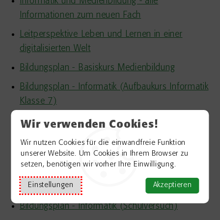
Informatik und Medienbildung - alle
Informationen zum neuen Fach
Leitperspektive Leben und Lernen in einer
digitalisierten Welt
Bildungsplan - Basiskurs Medienbildung
Bildungsplan - Informatik (Aufbaukurs Informatik
Klasse 7)
Bildungsplan - Informatik (Wahlfach)
Wir verwenden Cookies!
Bildungsplan - Informatik, Mathematik, Physik
Wir nutzen Cookies für die einwandfreie Funktion
(IMP) – Profilfach an der Gemeinschaftsschule
unserer Website. Um Cookies in Ihrem Browser zu
setzen, benötigen wir vorher Ihre Einwilligung.
Bildungsplan - Informatik, Mathematik, Physik
Einstellungen
Akzeptieren
(IMP) – Profilfach
Bildungsplan - Informatik (Schulversuch)