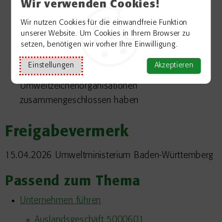
Wir verwenden Cookies!
Österreichisches Umweltzeichen
Nordischer Schwan für
Dänemark
,
Finnland
,
Wir nutzen Cookies für die einwandfreie Funktion
unserer Website. Um Cookies in Ihrem Browser zu
Norwegen
und
Schweden
setzen, benötigen wir vorher Ihre Einwilligung.
Umweltzeichennetzwerk
Global Ecolabelling
Einstellungen
Akzeptieren
Network
(GEN), zu dem sich 28
Umweltzeichenorganisationen
zusammengeschlossen haben
Freigabevermerk
15.04.2026 Umweltministerium Baden-Württemberg
Passend zum Thema
Unternehmen führen
Auslandsgeschäft 5000601