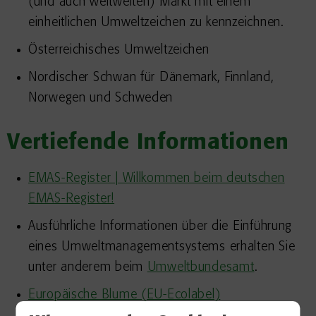
(und auch weltweiten) Markt mit einem
einheitlichen Umweltzeichen zu kennzeichnen.
Österreichisches Umweltzeichen
Nordischer Schwan für Dänemark, Finnland,
Norwegen und Schweden
Vertiefende Informationen
EMAS-Register | Willkommen beim deutschen
EMAS-Register!
Ausführliche Informationen über die Einführung
eines Umweltmanagementsystems erhalten Sie
unter anderem beim
Umweltbundesamt
.
Europäische Blume (EU-Ecolabel)