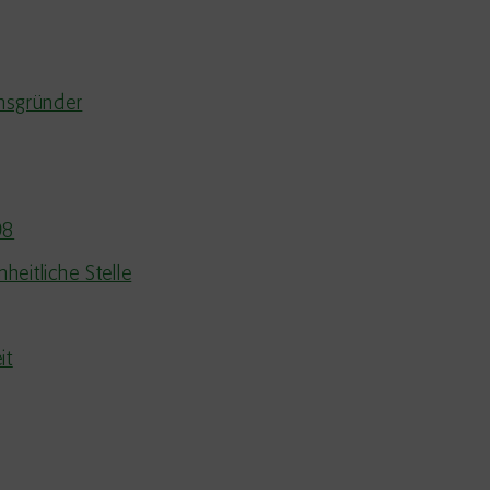
nsgründer
98
heitliche Stelle
it