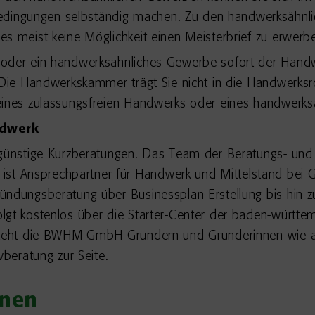
ingungen selbständig machen. Zu den handwerksähnlic
s meist keine Möglichkeit einen Meisterbrief zu erwerb
 oder ein handwerksähnliches Gewerbe sofort der Handw
 Die Handwerkskammer trägt Sie nicht in die Handwerksro
eines zulassungsfreien Handwerks oder eines handwerks
ndwerk
günstige Kurzberatungen. Das Team der Beratungs- und W
t Ansprechpartner für Handwerk und Mittelstand bei 
ündungsberatung über Businessplan-Erstellung bis hin z
olgt kostenlos über die Starter-Center der baden-würt
g steht die BWHM GmbH Gründern und Gründerinnen wi
vberatung zur Seite.
onen