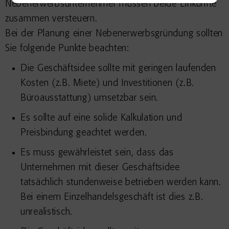
Nebenerwerbsunternehmer müssen beide Einkünfte
zusammen versteuern.
Bei der Planung einer Nebenerwerbsgründung sollten
Sie folgende Punkte beachten:
Die Geschäftsidee sollte mit geringen laufenden
Kosten (z.B. Miete) und Investitionen (z.B.
Büroausstattung) umsetzbar sein.
Es sollte auf eine solide Kalkulation und
Preisbindung geachtet werden.
Es muss gewährleistet sein, dass das
Unternehmen mit dieser Geschäftsidee
tatsächlich stundenweise betrieben werden kann.
Bei einem Einzelhandelsgeschäft ist dies z.B.
unrealistisch.