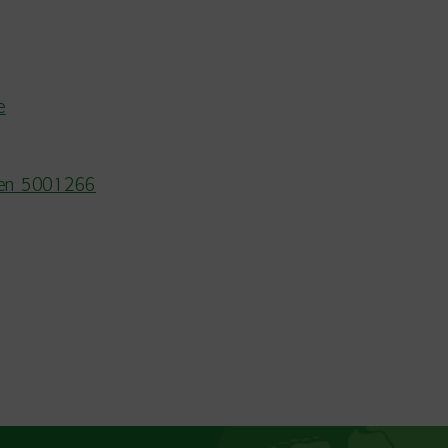
e
e
gen 5001266