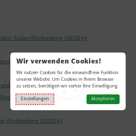
tsatlas Baden-Württemberg 5000844
Wir verwenden Cookies!
ngebote in Baden-Württemberg 5000788
Wir nutzen Cookies für die einwandfreie Funktion
unserer Website. Um Cookies in Ihrem Browser
g und Zuzahlungen
zu setzen, benötigen wir vorher Ihre Einwilligung.
 Reisen ins Ausland
Einstellungen
Akzeptieren
aden-Württemberg 5000344