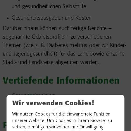
und gesundheitlichen Selbsthilfe
Gesundheitsausgaben und Kosten
Darüber hinaus können auch fertige Berichte –
sogenannte Gebietsprofile – zu verschiedenen
Themen (wie z. B. Diabetes mellitus oder zur Kinder-
und Jugendgesundheit) für das Land sowie einzelne
Stadt- und Landkreise abgerufen werden.
Vertiefende Informationen
Gesundheitsdialog
Wir verwenden Cookies!
Gesundheitsatlas
Wir nutzen Cookies für die einwandfreie Funktion
unserer Website. Um Cookies in Ihrem Browser zu
Freigabevermerk
setzen, benötigen wir vorher Ihre Einwilligung.