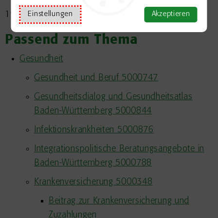
19.01.2026 Sozialministerium Baden-Württemberg
Einstellungen
Akzeptieren
Passend zum Thema
Gesundheit
Gesundheit und Beruf 5000747
Gesundheitsdialog und Gesundheitsatlas
Baden-Württemberg 5000844
Infektionskrankheiten 5000876
Integrationspolitische Beratungsangebote in
Baden-Württemberg 5000788
Krankenversicherung 5000348
Beitrag zur Krankenversicherung und
Zuzahlungen