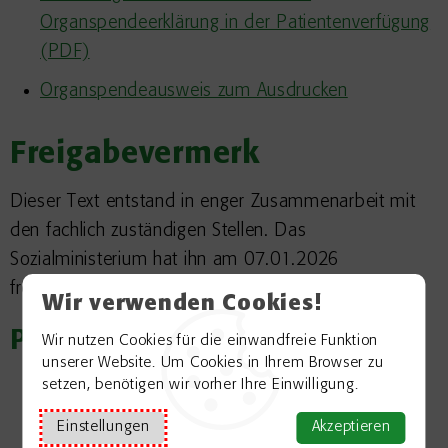
Organspendeerklärung in der Patientenverfügung
(PDF)
Organspendeausweis zum Ausdrucken
Freigabevermerk
Dieser Text entstand in enger Zusammenarbeit mit
den fachlich zuständigen Stellen. Das
Sozialministerium hat ihn am 07.01.2026
freigegeben.
Wir verwenden Cookies!
Passend zum Thema
Wir nutzen Cookies für die einwandfreie Funktion
unserer Website. Um Cookies in Ihrem Browser zu
Sterbefall
setzen, benötigen wir vorher Ihre Einwilligung.
Anzeige des Sterbefalls 5001153
Einstellungen
Akzeptieren