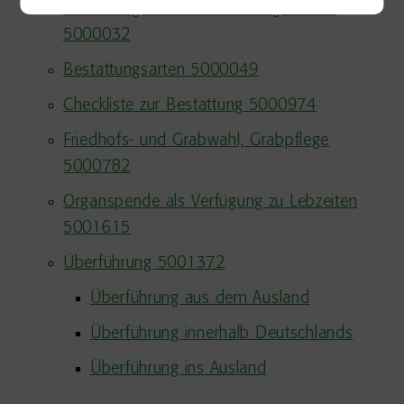
Bestattung von Fehl- und Totgeburten
5000032
Bestattungsarten 5000049
Checkliste zur Bestattung 5000974
Friedhofs- und Grabwahl, Grabpflege
5000782
Organspende als Verfügung zu Lebzeiten
5001615
Überführung 5001372
Überführung aus dem Ausland
Überführung innerhalb Deutschlands
Überführung ins Ausland