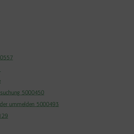
000557
1
e
ersuchung 5000450
n oder ummelden 5000493
1129