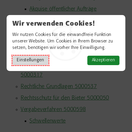
Akquise öffentlicher Aufträge
Anfordern der Vergabeunterlagen
Wir verwenden Cookies!
Angebotserstellung
Wir nutzen Cookies für die einwandfreie Funktion
unserer Website. Um Cookies in Ihrem Browser zu
Auftragsberatungsstellen
setzen, benötigen wir vorher Ihre Einwilligung.
Qualifikationsnachweis
Einstellungen
Akzeptieren
Grundlagen des öffentlichen Auftragswesens
5000317
Rechtliche Grundlagen 5000537
Rechtsschutz für den Bieter 5000050
Vergabeverfahren 5000598
Schwellenwerte