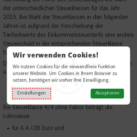
der unterschiedlichen Steuerklassen für das Jahr
2023. Bei Wahl der Steuerklassen in den folgenden
Jahren ist aufgrund der Verschiebung der
Tarifeckwerte des Einkommensteuertarifs eine andere
Steuerschuld in der entsprechenden Steuerklasse
fällig.
Wir verwenden Cookies!
Der voraussichtliche Arbeitslohn 2023 der Ehegatten
Wir nutzen Cookies für die einwandfreie Funktion
A und B beträgt
unserer Website. Um Cookies in Ihrem Browser zu
setzen, benötigen wir vorher Ihre Einwilligung.
36.000 Euro (A) und
Einstellungen
Akzeptieren
20.400 Euro (B).
Bei Steuerklasse 4/4 ohne Faktor beträgt die
Lohnsteuer
für A 4.128 Euro und