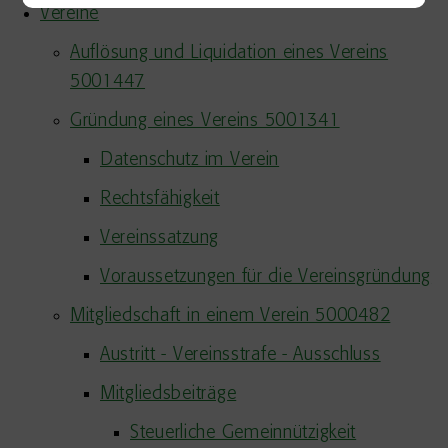
Vereine
Auflösung und Liquidation eines Vereins
5001447
Gründung eines Vereins 5001341
Datenschutz im Verein
Rechtsfähigkeit
Vereinssatzung
Voraussetzungen für die Vereinsgründung
Mitgliedschaft in einem Verein 5000482
Austritt - Vereinsstrafe - Ausschluss
Mitgliedsbeiträge
Steuerliche Gemeinnützigkeit