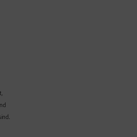
t,
und
ind.