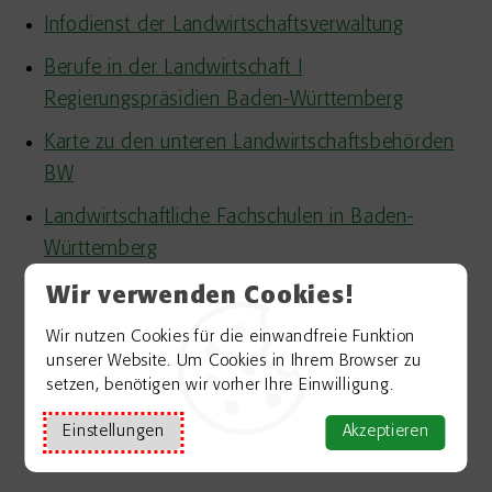
Infodienst der Landwirtschaftsverwaltung
Berufe in der Landwirtschaft I
Regierungspräsidien Baden-Württemberg
Karte zu den unteren Landwirtschaftsbehörden
BW
Landwirtschaftliche Fachschulen in Baden-
Württemberg
Landwirtschaftliche Landesanstalten
Wir verwenden Cookies!
Forstliche Bildungszentrum Königsbronn
Wir nutzen Cookies für die einwandfreie Funktion
unserer Website. Um Cookies in Ihrem Browser zu
Akademie ländlicher Raum Baden-Württemberg
setzen, benötigen wir vorher Ihre Einwilligung.
Arbeitsgemeinschaft ländliche
Einstellungen
Akzeptieren
Erwachsenenbildung (ALEB)