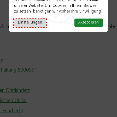
Wir nutzen Cookies für die einwandfreie Funktion
unserer Website. Um Cookies in Ihrem Browser
zu setzen, benötigen wir vorher Ihre Einwilligung.
Einstellungen
Akzeptieren
ändlichen Raum und Verbraucherschutz Baden-Württembe
agd
erhaltung 5000961
en Drittländern
äischen Union
 - Fundrecht