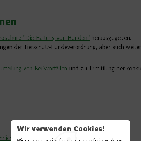
onen
roschüre "Die Haltung von Hunden"
herausgegeben.
ungen der Tierschutz-Hundeverordnung, aber auch weiter
urteilung von Beißvorfällen
und zur Ermittlung der konkr
Wir verwenden Cookies!
hrlicher Hunde