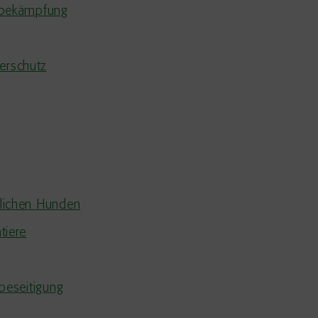
nbekämpfung
erschutz
lichen Hunden
tiere
beseitigung