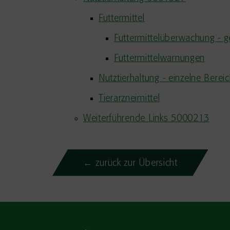
Futtermittel
Futtermittelüberwachung - g
Futtermittelwarnungen
Nutztierhaltung - einzelne Berei
Tierarzneimittel
Weiterführende Links 5000213
← zurück zur Übersicht