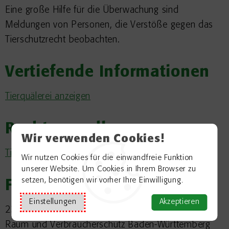
Eine große Hilfe für die Überwachung sind
Meldungen von Personen, die Verstöße gegen das
Tierschutzrecht beobachten.
Vertiefende Informationen
Tierquälerei anzeigen
Rechtsgrundlage
Wir verwenden Cookies!
Tierschutzgesetz (TierSchG)
Wir nutzen Cookies für die einwandfreie Funktion
unserer Website. Um Cookies in Ihrem Browser zu
setzen, benötigen wir vorher Ihre Einwilligung.
Freigabevermerk
Einstellungen
Akzeptieren
23.02.2023 Ministerium für Ernährung, Ländlichen
Raum und Verbraucherschutz Baden-Württemberg