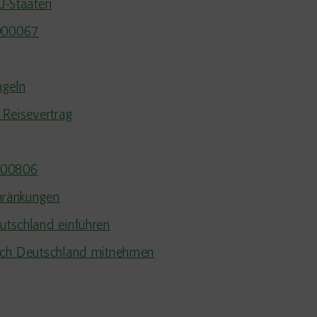
U-Staaten
5000067
ngeln
Reisevertrag
5000806
hränkungen
tschland einführen
ach Deutschland mitnehmen