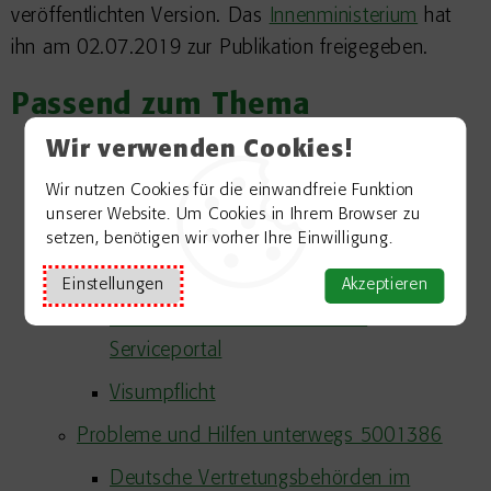
veröffentlichten Version. Das
Innenministerium
hat
ihn am 02.07.2019 zur Publikation freigegeben.
Passend zum Thema
Reisen
Wir verwenden Cookies!
Dokumente und Visa 5000356
Wir nutzen Cookies für die einwandfreie Funktion
unserer Website. Um Cookies in Ihrem Browser zu
Passersatz
setzen, benötigen wir vorher Ihre Einwilligung.
Reisen von Minderjährigen
Einstellungen
Akzeptieren
Virtueller Dokumentensafe im
Serviceportal
Visumpflicht
Probleme und Hilfen unterwegs 5001386
Deutsche Vertretungsbehörden im