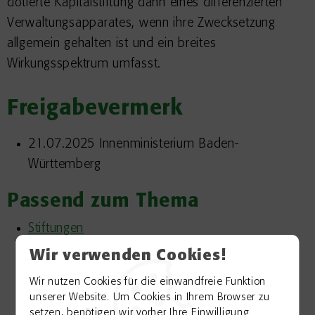
dotierte Kapitalstiftung dann eines differenzierten
Verwaltungsapparates, wenn ihre Zwecksetzung
allgemein gehalten ist und ein breites
Wirkungsspektrum umfasst.
Freigabevermerk
21.07.2025 Innenministerium Baden-
Württemberg
Passend zum Thema
Stiftungen
Wir verwenden Cookies!
Erlöschen einer Stiftung 5000599
Errichtung einer Stiftung bürgerlichen Rechts
Wir nutzen Cookies für die einwandfreie Funktion
unserer Website. Um Cookies in Ihrem Browser zu
5000562
setzen, benötigen wir vorher Ihre Einwilligung.