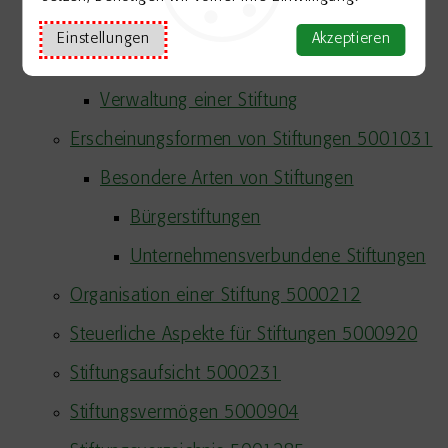
Stiftungsgeschäft
Einstellungen
Akzeptieren
Stiftungssatzung
Verwaltung einer Stiftung
Erscheinungsformen von Stiftungen 5001031
Besondere Arten von Stiftungen
Bürgerstiftungen
Unternehmensverbundene Stiftungen
Organisation einer Stiftung 5000212
Steuerliche Aspekte für Stiftungen 5000920
Stiftungsaufsicht 5000231
Stiftungsvermögen 5000904