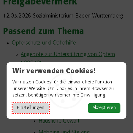
Freigabevermerk
12.03.2026 Sozialministerium Baden-Württemberg
Passend zum Thema
Opferschutz und Opferhilfe
Angebote zur Unterstützung von Opfern
5000385
Wir verwenden Cookies!
Frauen
Wir nutzen Cookies für die einwandfreie Funktion
Menschenhandel
unserer Website. Um Cookies in Ihrem Browser zu
setzen, benötigen wir vorher Ihre Einwilligung.
Weibliche Genitalverstümmelung
Einstellungen
Akzeptieren
Hilfe für Gewaltopfer
Häusliche Gewalt
Mobbing und Stalking