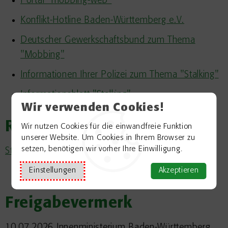
Portal "mobbing-web"
Konflikt-Hotline Baden-Württemberg e.V.
Deutscher Gewerkschaftsbund zum Thema
"Mobbing"
Informationen Ihrer Polizei zum Thema "Stalking"
Informationsblatt "Stalking"
Wir verwenden Cookies!
Rechtsgrundlage
Wir nutzen Cookies für die einwandfreie Funktion
unserer Website. Um Cookies in Ihrem Browser zu
setzen, benötigen wir vorher Ihre Einwilligung.
Strafgesetzbuch (StGB)
§ 238
(StGB) Nachstellung
Einstellungen
Akzeptieren
Freigabevermerk
10.07.2026 Innenministerium Baden-Württemberg