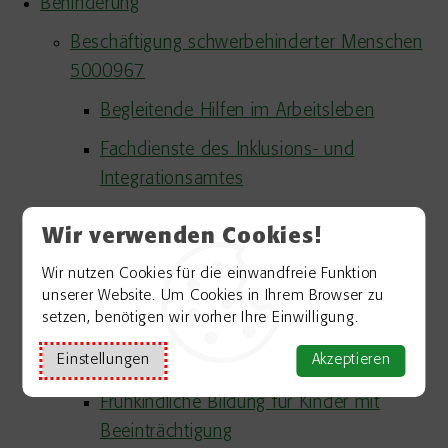
Behinderung
Beschäftigung schwerbehinderter Menschen
5000967
Begleitende Hilfen im Arbeitsleben
Fachdienste des Inklusions- und
Integrationsamtes
Unterstützte Beschäftigung
Wir verwenden Cookies!
Bildung als Beitrag zur Partizipation von
Wir nutzen Cookies für die einwandfreie Funktion
Menschen mit Behinderung 5000723
unserer Website. Um Cookies in Ihrem Browser zu
setzen, benötigen wir vorher Ihre Einwilligung.
Akademische Bildung
Einstellungen
Akzeptieren
Berufliche Bildung
Frühkindliche Bildung für Kinder mit
Beeinträchtigung