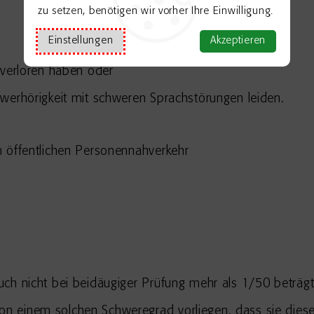
zu setzen, benötigen wir vorher Ihre Einwilligung.
Einstellungen
Akzeptieren
 verloren haben oder
werhörigkeit mit schweren Sprachstörungen leiden.
m öffentlichen Personennahverkehr
ch nicht bei beidäugiger Prüfung mehr als 1/50 beträgt
 einem solchen Schweregrad vorliegen, dass sie dieser