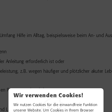
Umfang Hilfe im Alltag, beispielsweise beim An- und A
wenn
r Anleitung erforderlich ist oder
eleistung, z.B. wegen häufiger und plötzlicher akuter Lebe
chen Personennahverkehr,
Wir verwenden Cookies!
Wir nutzen Cookies für die einwandfreie Funktion
nd Lohnsteuer.
unserer Website. Um Cookies in Ihrem Browser