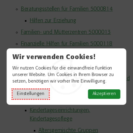
Beratungsstellen für Familien 5000814
Hilfen zur Erziehung
Familien- und Mütterzentren 5000013
Finanzielle Hilfen für Familien 5000118
Kinderbetreuung 5001280
Wir verwenden Cookies!
Au-pair-Beschäftigte
Wir nutzen Cookies für die einwandfreie Funktion
unserer Website. Um Cookies in Ihrem Browser zu
Gesetzliche Unfallversicherung, Kinder und
setzen, benötigen wir vorher Ihre Einwilligung.
Schüler
Einstellungen
Akzeptieren
Jugendarbeit und Jugendsozialarbeit
Kindertageseinrichtungen,
Kindertagespflege
Altersgemischte Gruppen