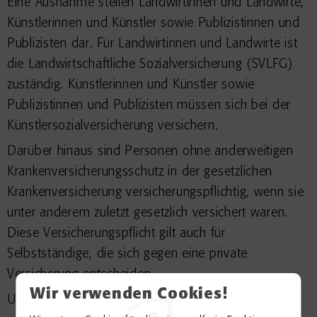
Eine Ausnahme stellen Landwirtinnen und Landwirte,
Künstlerinnen und Künstler sowie Publizistinnen und
Publizisten dar. Für Landwirtinnen und Landwirte ist
die Landwirtschaftliche Sozialversicherung (SVLFG)
zuständig. Künstlerinnen und Künstler sowie
Publizistinnen und Publizisten müssen sich bei der
Künstlersozialversicherung versichern.
Darüber hinaus sind Personen ohne anderweitigen
Krankenversicherungsschutz in der gesetzlichen
Krankenversicherung versicherungspflichtig, wenn sie
unter anderem zuletzt gesetzlich versichert waren.
Diese Versicherungspflicht gilt auch für
Selbstständige, die sich gegen eine private
Versicherung entscheiden.
Wir verwenden Cookies!
Unfallversicherung