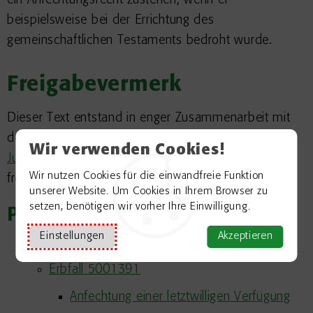
ein Anfechtungsrecht zustehen, wenn er
beispielsweise bei der Errichtung des
gemeinschaftlichen Testaments bedroht wurde.
Freigabevermerk
Dieser Text entstand in enger Zusammenarbeit mit
den fachlich zuständigen Stellen. Das
Wir verwenden Cookies!
Justizministerium
hat ihn am 04.02.2026
Wir nutzen Cookies für die einwandfreie Funktion
freigegeben.
unserer Website. Um Cookies in Ihrem Browser zu
setzen, benötigen wir vorher Ihre Einwilligung.
Passend zum Thema
Einstellungen
Akzeptieren
Erben und Vererben
Erbfall 5001391
Anfechtung einer letztwilligen Verfügung