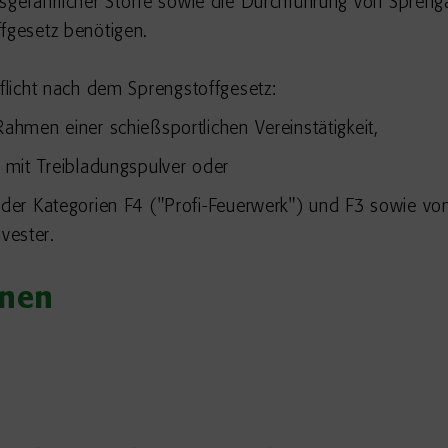
gefährlicher Stoffe sowie die Durchführung von Sprengarb
fgesetz benötigen.
pflicht nach dem Sprengstoffgesetz:
hmen einer schießsportlichen Vereinstätigkeit,
mit Treibladungspulver oder
er Kategorien F4 ("Profi-Feuerwerk") und F3 sowie von
vester.
onen