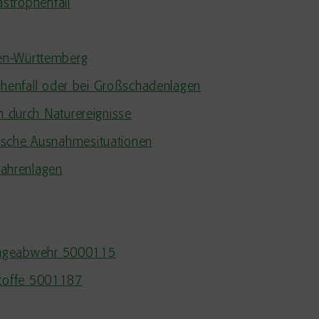
astrophenfall
en-Württemberg
phenfall oder bei Großschadenlagen
n durch Naturereignisse
ische Ausnahmesituationen
fahrenlagen
nageabwehr 5000115
Stoffe 5001187