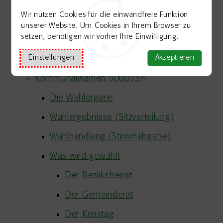
Weitere Informationen und Links
Wir nutzen Cookies für die einwandfreie Funktion
Wer darf gewählt werden (passives
unserer Website. Um Cookies in Ihrem Browser zu
setzen, benötigen wir vorher Ihre Einwilligung.
Wahlrecht)
Einstellungen
Akzeptieren
Wer darf wählen (aktives Wahlrecht)
Kommunalwahlen 5000734
Die Wahlorgane
Wahlergebnisse (Sitzverteilung)
Wahlhandlung (Stimmabgabe)
Was wird gewählt
Der Bezirksbeirat
Der Gemeinderat
Der Kreistag