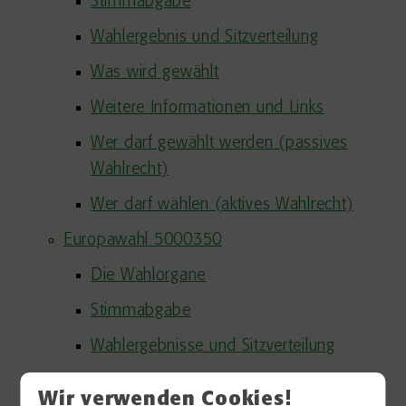
Stimmabgabe
Wahlergebnis und Sitzverteilung
Was wird gewählt
Weitere Informationen und Links
Wer darf gewählt werden (passives
Wahlrecht)
Wer darf wählen (aktives Wahlrecht)
Europawahl 5000350
Die Wahlorgane
Stimmabgabe
Wahlergebnisse und Sitzverteilung
Was wird gewählt
Wir verwenden Cookies!