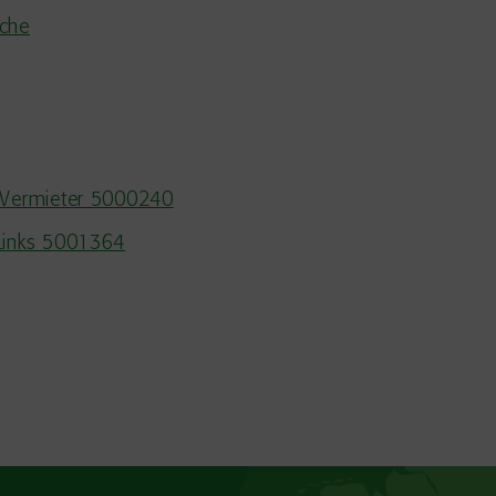
uche
d Vermieter 5000240
 Links 5001364