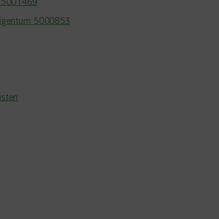
en 5001469
eigentum 5000853
isten