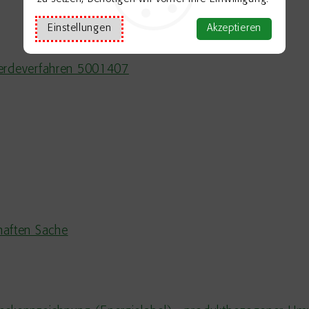
Einstellungen
Akzeptieren
werdeverfahren 5001407
haften Sache