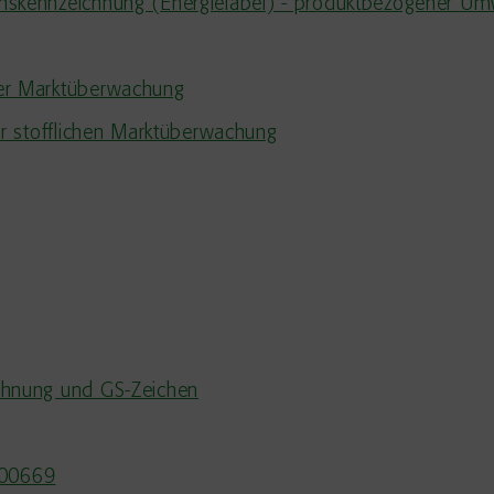
hskennzeichnung (Energielabel) - produktbezogener Um
er Marktüberwachung
er stofflichen Marktüberwachung
chnung und GS-Zeichen
000669