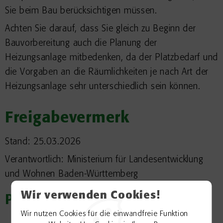
Sie beim Bau berücksichtigen müssen.
Achten Sie darauf, dass Sie gleich zu Beginn der
Bauvorbereitung auch die Planung der
Heizungsanlage mitbedenken, da der Platzbedarf und
die Vorgaben an die Räumlichkeiten je nach Art der
Heizungsanlage sehr unterschiedlich sein können.
Freigabevermerk
Stand: 25.03.2026
Verantwortlich: Ministerium für Landesentwicklung
und Wohnen Baden-Württemberg
Wir verwenden Cookies!
Passend zum Thema
Wir nutzen Cookies für die einwandfreie Funktion
Bauen und Modernisieren