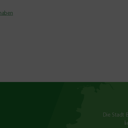
rhaben
Die Stadt 
l