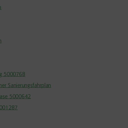
n
n
ng 5000768
her Sanierungsfahrplan
hase 5000642
5001287