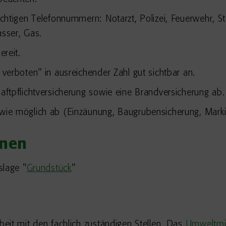
 wichtigen Telefonnummern: Notarzt, Polizei, Feuerwehr,
sser, Gas.
ereit.
 verboten" in ausreichender Zahl gut sichtbar an.
haftpflichtversicherung sowie eine Brandversicherung ab.
t wie möglich ab (Einzäunung, Baugrubensicherung, Mark
onen
slage "
Grundstück
"
eit mit den fachlich zuständigen Stellen. Das
Umweltmi