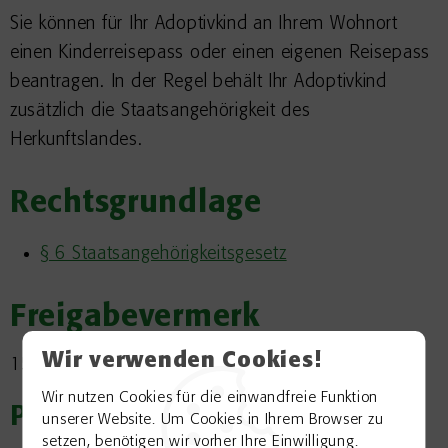
Sie können für Ihr Adoptivkind an Ihrem Wohnort
einen Kinderreisepass oder einen eigenen Reisepass
beantragen. In der Regel behält Ihr Adoptivkind
zusätzlich die Staatsangehörigkeit des
Herkunftslandes.
Rechtsgrundlage
§ 6 Staatsangehörigkeitsgesetz
Freigabevermerk
Wir verwenden Cookies!
15.06.2026 Innenministerium Baden-Württemberg
Wir nutzen Cookies für die einwandfreie Funktion
Passend zum Thema
unserer Website. Um Cookies in Ihrem Browser zu
setzen, benötigen wir vorher Ihre Einwilligung.