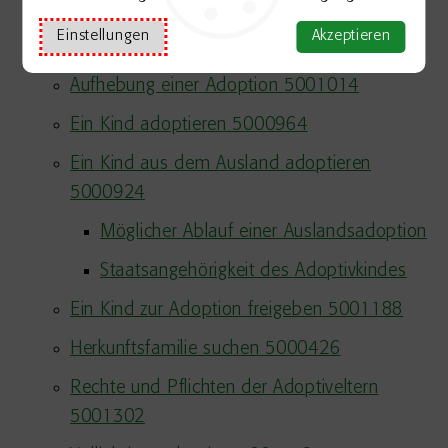
Adoption
Einstellungen
Akzeptieren
Arten und Formen der Adoption 5000503
Aufhebung einer Adoption 5001014
Ein Kind adoptieren 5000964
Ein Kind aus dem Ausland adoptieren
5000924
Möglicher Ablauf einer Auslandsadoption
Staatsangehörigkeit des Adoptivkindes
Ein Kind zur Adoption freigeben 5001188
Herkunftsfamilie suchen 5000426
Rechte und Pflichten der Adoptiveltern
5001302