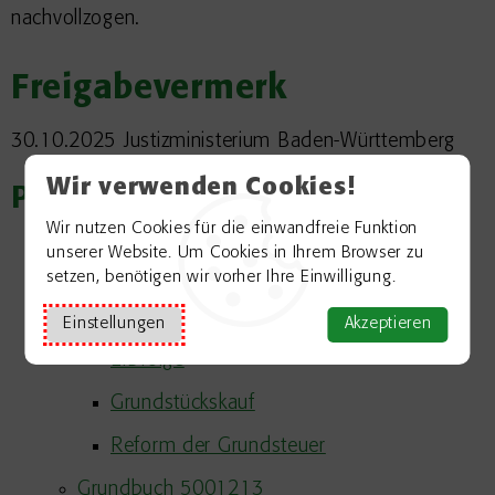
nachvollzogen.
Freigabevermerk
30.10.2025
Justizministerium Baden-Württemberg
Wir verwenden Cookies!
Passend zum Thema
Wir nutzen Cookies für die einwandfreie Funktion
Grundstück
unserer Website. Um Cookies in Ihrem Browser zu
setzen, benötigen wir vorher Ihre Einwilligung.
Erwerb eines Grundstücks 5001151
Einstellungen
Akzeptieren
Erwerb eines Grundstücks im Wege der
Erbfolge
Grundstückskauf
Reform der Grundsteuer
Grundbuch 5001213