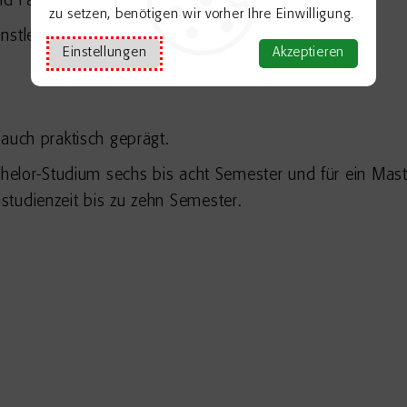
nd Fähigkeiten
zu setzen, benötigen wir vorher Ihre Einwilligung.
ünstlerische sowie kunstpädagogische Berufe
Einstellungen
Akzeptieren
 auch praktisch geprägt.
achelor-Studium sechs bis acht Semester und für ein Mast
studienzeit bis zu zehn Semester.