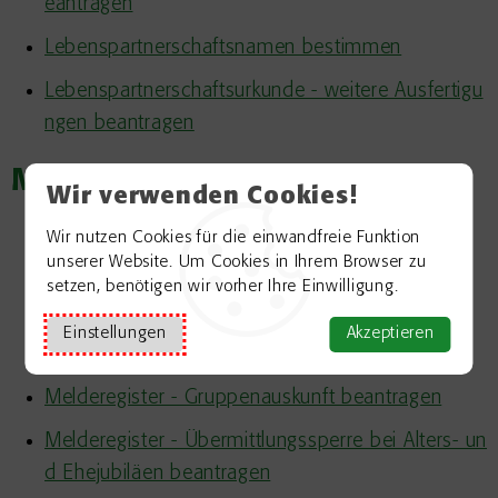
eantragen
Lebenspartnerschaftsnamen bestimmen
Lebenspartnerschaftsurkunde - weitere Ausfertigu
ngen beantragen
M
Wir verwenden Cookies!
Meldebescheinigung beantragen
Wir nutzen Cookies für die einwandfreie Funktion
unserer Website. Um Cookies in Ihrem Browser zu
Melderegister - Auskunft beantragen (einfach)
setzen, benötigen wir vorher Ihre Einwilligung.
Melderegister - Auskunft beantragen (erweitert)
Einstellungen
Akzeptieren
Melderegister - Auskunftssperre beantragen
Melderegister - Gruppenauskunft beantragen
Melderegister - Übermittlungssperre bei Alters- un
d Ehejubiläen beantragen