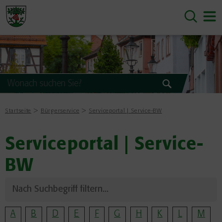
Startseite
Bürgerservice
Serviceportal | Service-BW
Serviceportal | Service-
BW
A
B
D
E
F
G
H
K
L
M