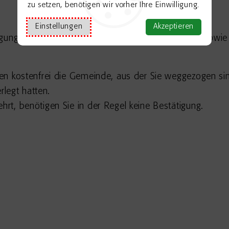
zu setzen, benötigen wir vorher Ihre Einwilligung.
Einstellungen
Akzeptieren
legung Ihres Hauptwohnsitzes aus dem Wahlgebiet sowie
hnen kostenfrei die Gemeinde, aus der Sie weggezogen si
legt hatten.
hrt, benötigen Sie in der Regel keine Bestätigung.