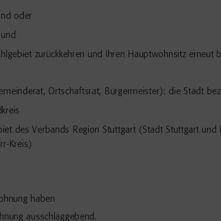
ind oder
 und
ahlgebiet zurückkehren und Ihren Hauptwohnsitz erneut 
einderat, Ortschaftsrat, Bürgermeister): die Stadt b
kreis
et des Verbands Region Stuttgart (Stadt Stuttgart und 
r-Kreis)
 Wohnung haben
ohnung ausschlaggebend.