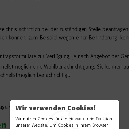
eichnis schriftlich bei der zuständigen Stelle beantrage
eben können, zum Beispiel wegen einer Behinderung, kön
ntragsformulare zur Verfügung, je nach Angebot der Ge
chnellstmöglich eine Wahlbenachrichtigung.
Sie können au
schnellstmöglich benachrichtigt.
ge vor der Wahl stellen.
Wir verwenden Cookies!
Wir nutzen Cookies für die einwandfreie Funktion
en
unserer Website. Um Cookies in Ihrem Browser