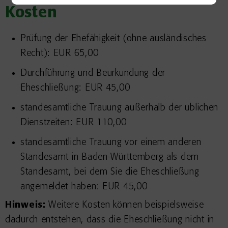
Kosten
Prüfung der Ehefähigkeit (ohne ausländisches
Recht): EUR 65,00
Durchführung und Beurkundung der
Eheschließung: EUR 45,00
standesamtliche Trauung außerhalb der üblichen
Dienstzeiten: EUR 110,00
standesamtliche Trauung vor einem anderen
Standesamt in Baden-Württemberg als dem
Standesamt, bei dem Sie die Eheschließung
angemeldet haben: EUR 45,00
Hinweis:
Weitere Kosten können beispielsweise
dadurch entstehen, dass die Eheschließung nicht in