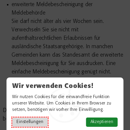
erweiterte Meldebescheinigung der
Meldebehörde
Sie darf nicht älter als vier Wochen sein.
Verwechseln Sie sie nicht mit
aufenthaltsrechtlichen Erlaubnissen für
ausländische Staatsangehörige. In manchen
Gemeinden kann das Standesamt die erweiterte
Meldebescheinigung für Sie ausdrucken. Eine
einfache Meldebescheinigung genügt nicht.
Geburtsurkunde der Kinder
Wir verwenden Cookies!
Diese erhalten Sie bei dem Standesamt, das für
Wir nutzen Cookies für die einwandfreie Funktion
den Geburtsort des Kindes zuständig ist.
unserer Website. Um Cookies in Ihrem Browser zu
setzen, benötigen wir vorher Ihre Einwilligung.
Die zuständige Stelle kann weitere Unterlagen wie
beispielsweise die Einbürgerungsurkunde verlangen.
Einstellungen
Akzeptieren