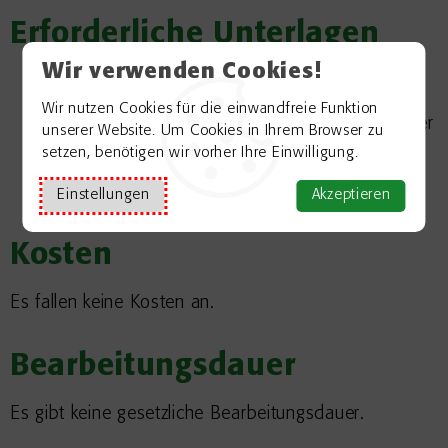
Erforderliche Unterlagen
Wir verwenden Cookies!
gültige eID-Karte
Wir nutzen Cookies für die einwandfreie Funktion
anerkannter und gültiger ausländischer Pass oder
unserer Website. Um Cookies in Ihrem Browser zu
Personalausweis
setzen, benötigen wir vorher Ihre Einwilligung.
aktuelle amtliche Meldebestätigung
Einstellungen
Akzeptieren
Kosten
Es fallen keine Kosten an.
Bearbeitungsdauer
Es gibt keine gesetzliche Bearbeitungsdauer.