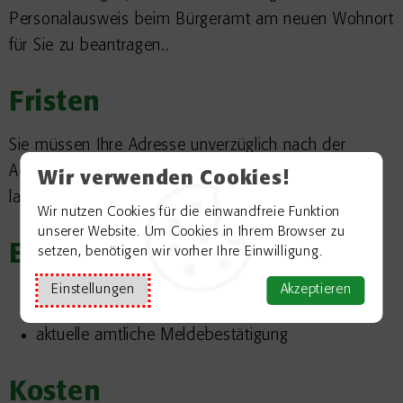
Personalausweis beim Bürgeramt am neuen Wohnort
für Sie zu beantragen..
Fristen
Sie müssen Ihre Adresse unverzüglich nach der
Adressänderung
in Ihrem Personalausweis
ändern
Wir verwenden Cookies!
lassen
oder selbst online ändern
.
Wir nutzen Cookies für die einwandfreie Funktion
unserer Website. Um Cookies in Ihrem Browser zu
Erforderliche Unterlagen
setzen, benötigen wir vorher Ihre Einwilligung.
Einstellungen
Akzeptieren
gültiger Personalausweis
aktuelle amtliche Meldebestätigung
Kosten